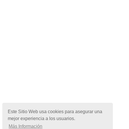
© Copyright 2026 | Todos los Derechos Reservados
Este Sitio Web usa cookies para asegurar una
Términos de Uso
|
mejor experiencia a los usuarios.
Más Información
Políticas de Privacidad