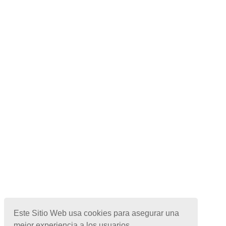
Este Sitio Web usa cookies para asegurar una
Centros o Clínicas de Rehabilitación en:
mejor experiencia a los usuarios.