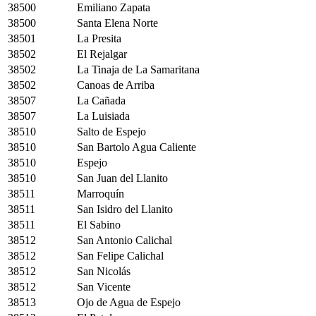
38500
Emiliano Zapata
38500
Santa Elena Norte
38501
La Presita
38502
El Rejalgar
38502
La Tinaja de La Samaritana
38502
Canoas de Arriba
38507
La Cañada
38507
La Luisiada
38510
Salto de Espejo
38510
San Bartolo Agua Caliente
38510
Espejo
38510
San Juan del Llanito
38511
Marroquín
38511
San Isidro del Llanito
38511
El Sabino
38512
San Antonio Calichal
38512
San Felipe Calichal
38512
San Nicolás
38512
San Vicente
38513
Ojo de Agua de Espejo