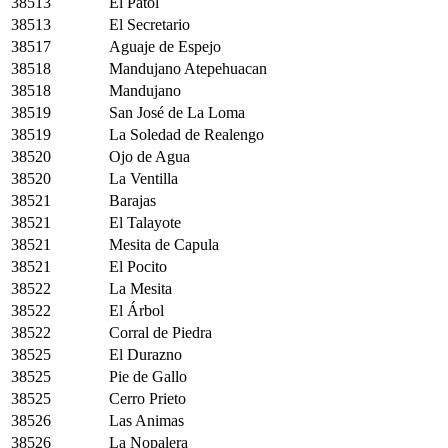
38513
El Patol
38513
El Secretario
38517
Aguaje de Espejo
38518
Mandujano Atepehuacan
38518
Mandujano
38519
San José de La Loma
38519
La Soledad de Realengo
38520
Ojo de Agua
38520
La Ventilla
38521
Barajas
38521
El Talayote
38521
Mesita de Capula
38521
El Pocito
38522
La Mesita
38522
El Árbol
38522
Corral de Piedra
38525
El Durazno
38525
Pie de Gallo
38525
Cerro Prieto
38526
Las Animas
38526
La Nopalera