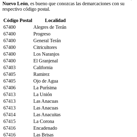
Nuevo León
, es bueno que conozcas las demarcaciones con su
respectivo código postal.
Código Postal
Localidad
67400
Alegres de Terán
67400
Progreso
67400
General Terán
67400
Citricultores
67400
Los Naranjos
67400
El Granjenal
67403
California
67405
Ramirez
67405
Ojo de Agua
67406
La Purísima
67413
La Unión
67413
Las Anacuas
67413
Las Anacuas
67414
Las Anacuitas
67415
La Corona
67416
Encadenado
67416
Las Brisas