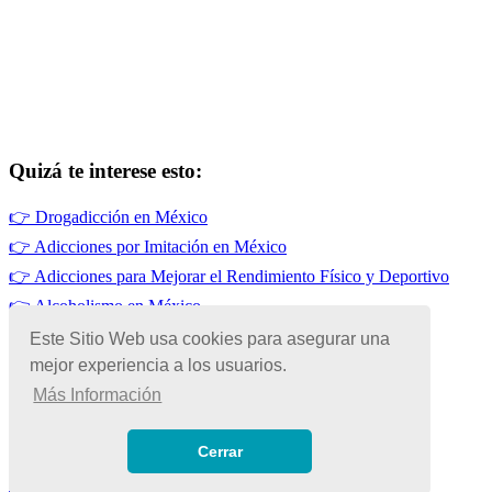
Quizá te interese esto:
👉
Drogadicción en México
👉
Adicciones por Imitación en México
👉
Adicciones para Mejorar el Rendimiento Físico y Deportivo
👉
Alcoholismo en México
👉
Tabaquismo en México
Este Sitio Web usa cookies para asegurar una
mejor experiencia a los usuarios.
👉
Adicciones por Falta de Sueño
Más Información
© Copyright 2026 | Todos los Derechos Reservados
Términos de Uso
|
Cerrar
Políticas de Privacidad