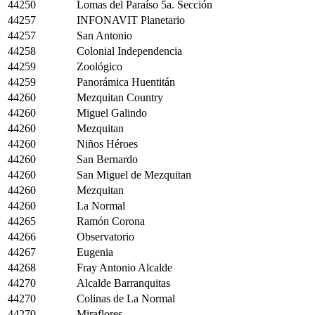
44250
Lomas del Paraíso 5a. Sección
44257
INFONAVIT Planetario
44257
San Antonio
44258
Colonial Independencia
44259
Zoológico
44259
Panorámica Huentitán
44260
Mezquitan Country
44260
Miguel Galindo
44260
Mezquitan
44260
Niños Héroes
44260
San Bernardo
44260
San Miguel de Mezquitan
44260
Mezquitan
44260
La Normal
44265
Ramón Corona
44266
Observatorio
44267
Eugenia
44268
Fray Antonio Alcalde
44270
Alcalde Barranquitas
44270
Colinas de La Normal
44270
Miraflores