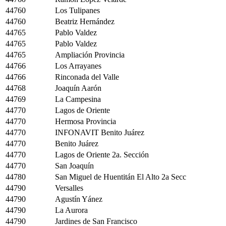
44760
Los Tulipanes
44760
Beatriz Hernández
44765
Pablo Valdez
44765
Pablo Valdez
44765
Ampliación Provincia
44766
Los Arrayanes
44766
Rinconada del Valle
44768
Joaquín Aarón
44769
La Campesina
44770
Lagos de Oriente
44770
Hermosa Provincia
44770
INFONAVIT Benito Juárez
44770
Benito Juárez
44770
Lagos de Oriente 2a. Sección
44770
San Joaquín
44780
San Miguel de Huentitán El Alto 2a Secc
44790
Versalles
44790
Agustín Yánez
44790
La Aurora
44790
Jardines de San Francisco