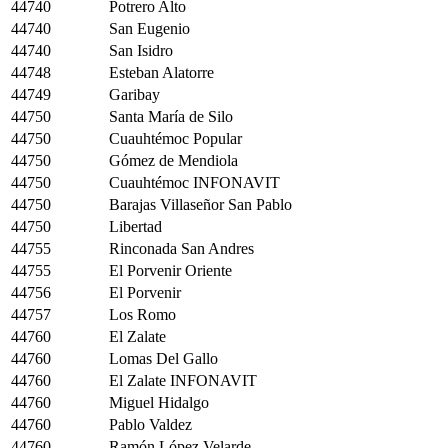
44740
Potrero Alto
44740
San Eugenio
44740
San Isidro
44748
Esteban Alatorre
44749
Garibay
44750
Santa María de Silo
44750
Cuauhtémoc Popular
44750
Gómez de Mendiola
44750
Cuauhtémoc INFONAVIT
44750
Barajas Villaseñor San Pablo
44750
Libertad
44755
Rinconada San Andres
44755
El Porvenir Oriente
44756
El Porvenir
44757
Los Romo
44760
El Zalate
44760
Lomas Del Gallo
44760
El Zalate INFONAVIT
44760
Miguel Hidalgo
44760
Pablo Valdez
44760
Ramón López Velarde