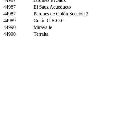
44987
Jardines El Sauz
44987
El Sáuz Acueducto
44987
Parques de Colón Sección 2
44989
Colón C.R.O.C.
44990
Miravalle
44990
Terralta