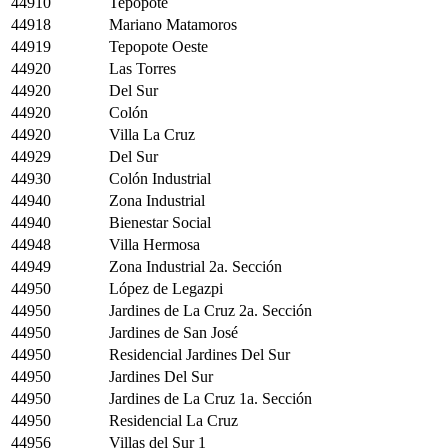
44910
Tepopote
44918
Mariano Matamoros
44919
Tepopote Oeste
44920
Las Torres
44920
Del Sur
44920
Colón
44920
Villa La Cruz
44929
Del Sur
44930
Colón Industrial
44940
Zona Industrial
44940
Bienestar Social
44948
Villa Hermosa
44949
Zona Industrial 2a. Sección
44950
López de Legazpi
44950
Jardines de La Cruz 2a. Sección
44950
Jardines de San José
44950
Residencial Jardines Del Sur
44950
Jardines Del Sur
44950
Jardines de La Cruz 1a. Sección
44950
Residencial La Cruz
44956
Villas del Sur 1