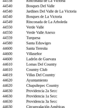
44538
Rinconada de La Victoria
44540
Bosques Del Valle
44540
Jardines Del Valle de La Victoria
44540
Bosques de La Victoria
44549
Rinconada de La Arboleda
44550
Verde Valle
44550
Verde Valle Anexo
44559
Turquesa
44580
Santa Eduwiges
44600
Santa Teresita
44600
Villaseñor
44600
Ladrón de Guevara
44610
Lomas Del Country
44610
Country Club
44619
Villas Del Country
44620
Ayuntamiento
44620
Chapultepec Country
44630
Providencia 2a Secc
44630
Providencia 1a Secc
44630
Providencia 3a Secc
44630
Circunvalación Américas