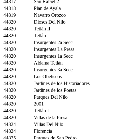
44817
San Rafael 2
44818
Plan de Ayala
44819
Navarro Orozco
44820
Dioses Del Nilo
44820
Tetlán II
44820
Tetlán
44820
Insurgentes 2a Secc
44820
Insurgentes La Presa
44820
Insurgentes 1a Secc
44820
Aldama Tetlán
44820
Insurgentes 3a Secc
44820
Los Obeliscos
44820
Jardines de los Historiadores
44820
Jardines de los Poetas
44820
Parques Del Nilo
44820
2001
44820
Tetlán I
44820
Villas de la Presa
44824
Villas Del Nilo
44824
Florencia
44825
Parques de San Pedro