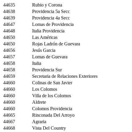
44635
Rubio y Corona
44638
Providencia 5a Secc
44639
Providencia 4a Secc
44647
Lomas de Providencia
44648
Italia Providencia
44650
Las Américas
44650
Rojas Ladrón de Guevara
44656
Jesús Garcia
44657
Lomas de Guevara
44658
Italia
44658
Providencia Sur
44659
Secretaria de Relaciones Exteriores
44660
Colinas de San Javier
44660
Los Colomos
44660
Villa de los Colomos
44660
Aldrete
44660
Colomos Providencia
44665
Rinconada Del Arroyo
44667
Agraria
44668
Vista Del Country