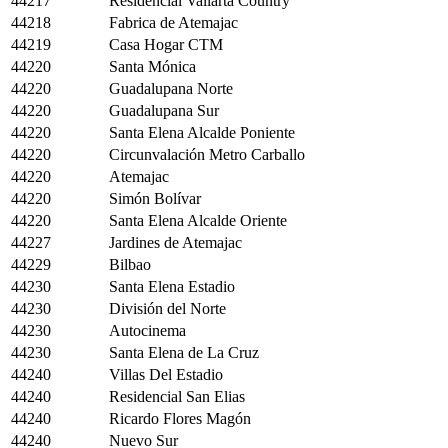
44217
Residencial Vallarta Country
44218
Fabrica de Atemajac
44219
Casa Hogar CTM
44220
Santa Mónica
44220
Guadalupana Norte
44220
Guadalupana Sur
44220
Santa Elena Alcalde Poniente
44220
Circunvalación Metro Carballo
44220
Atemajac
44220
Simón Bolívar
44220
Santa Elena Alcalde Oriente
44227
Jardines de Atemajac
44229
Bilbao
44230
Santa Elena Estadio
44230
División del Norte
44230
Autocinema
44230
Santa Elena de La Cruz
44240
Villas Del Estadio
44240
Residencial San Elias
44240
Ricardo Flores Magón
44240
Nuevo Sur