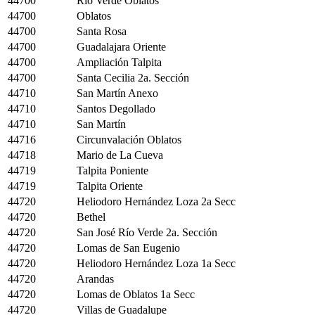
44700
Río Verde Oblatos
44700
Oblatos
44700
Santa Rosa
44700
Guadalajara Oriente
44700
Ampliación Talpita
44700
Santa Cecilia 2a. Sección
44710
San Martín Anexo
44710
Santos Degollado
44710
San Martín
44716
Circunvalación Oblatos
44718
Mario de La Cueva
44719
Talpita Poniente
44719
Talpita Oriente
44720
Heliodoro Hernández Loza 2a Secc
44720
Bethel
44720
San José Río Verde 2a. Sección
44720
Lomas de San Eugenio
44720
Heliodoro Hernández Loza 1a Secc
44720
Arandas
44720
Lomas de Oblatos 1a Secc
44720
Villas de Guadalupe