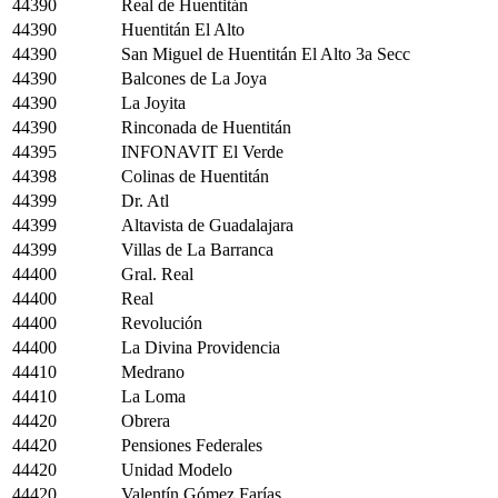
44390
Real de Huentitán
44390
Huentitán El Alto
44390
San Miguel de Huentitán El Alto 3a Secc
44390
Balcones de La Joya
44390
La Joyita
44390
Rinconada de Huentitán
44395
INFONAVIT El Verde
44398
Colinas de Huentitán
44399
Dr. Atl
44399
Altavista de Guadalajara
44399
Villas de La Barranca
44400
Gral. Real
44400
Real
44400
Revolución
44400
La Divina Providencia
44410
Medrano
44410
La Loma
44420
Obrera
44420
Pensiones Federales
44420
Unidad Modelo
44420
Valentín Gómez Farías