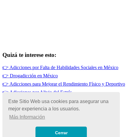
Quizá te interese esto:
👉
Adicciones por Falta de Habilidades Sociales en México
👉
Drogadicción en México
👉
Adicciones para Mejorar el Rendimiento Físico y Deportivo
👉
Adicciones por Alivio del Estrés
👉
Adicciones por Baja Autoestima
Este Sitio Web usa cookies para asegurar una
mejor experiencia a los usuarios.
👉
Adicciones por Curiosidad en México
Más Información
© Copyright 2026 | Todos los Derechos Reservados
Términos de Uso
|
Cerrar