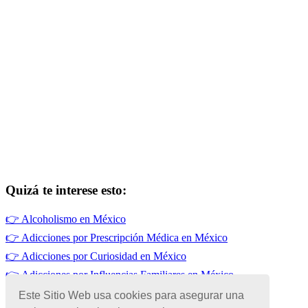
Quizá te interese esto:
👉
Alcoholismo en México
👉
Adicciones por Prescripción Médica en México
👉
Adicciones por Curiosidad en México
👉
Adicciones por Influencias Familiares en México
👉
Adicciones por Influencias de Amistades en México
Este Sitio Web usa cookies para asegurar una