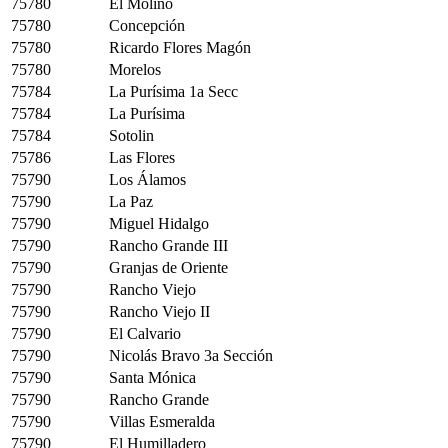
75780
El Molino
75780
Concepción
75780
Ricardo Flores Magón
75780
Morelos
75784
La Purísima 1a Secc
75784
La Purísima
75784
Sotolin
75786
Las Flores
75790
Los Álamos
75790
La Paz
75790
Miguel Hidalgo
75790
Rancho Grande III
75790
Granjas de Oriente
75790
Rancho Viejo
75790
Rancho Viejo II
75790
El Calvario
75790
Nicolás Bravo 3a Sección
75790
Santa Mónica
75790
Rancho Grande
75790
Villas Esmeralda
75790
El Humilladero