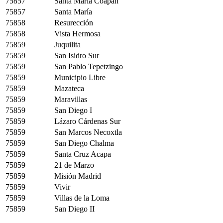
75857
Santa María Coapan
75857
Santa María
75858
Resurección
75858
Vista Hermosa
75859
Juquilita
75859
San Isidro Sur
75859
San Pablo Tepetzingo
75859
Municipio Libre
75859
Mazateca
75859
Maravillas
75859
San Diego I
75859
Lázaro Cárdenas Sur
75859
San Marcos Necoxtla
75859
San Diego Chalma
75859
Santa Cruz Acapa
75859
21 de Marzo
75859
Misión Madrid
75859
Vivir
75859
Villas de la Loma
75859
San Diego II