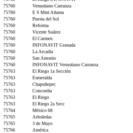
75760
Venustiano Carranza
75760
E S Mint Atlanta
75760
Puesta del Sol
75760
Reforma
75760
Vicente Suárez
75760
El Carmen
75760
INFONAVIT Granada
75760
La Arcadia
75760
San Antonio
75760
INFONAVIT Venustiano Carranza
75763
El Riego 1a Sección
75763
Esmeralda
75763
Chapultepec
75763
Concordia
75763
El Riego
75763
El Riego 2a Secc
75764
México 68
75765
Arboledas
75765
3 de Mayo
75766
América