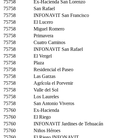
75758
Ex-Hacienda San Lorenzo
75758
San Rafael
75758
INFONAVIT San Francisco
75758
El Lucero
75758
Miguel Romero
75758
Primavera
75758
Cuatro Caminos
75758
INFONAVIT San Rafael
75758
El Vergel
75758
Plaza
75758
Residencial el Paseo
75758
Las Garzas
75758
Agrícola el Porvenir
75758
Valle del Sol
75758
Los Laureles
75758
San Antonio Viveros
75760
Ex-Hacienda
75760
El Riego
75760
INFONAVIT Jardines de Tehuacán
75760
Niños Héroes
75760
El Riego INFONAVIT