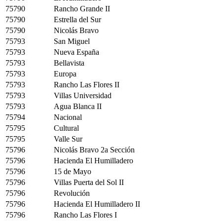
75790
Rancho Grande II
75790
Estrella del Sur
75790
Nicolás Bravo
75793
San Miguel
75793
Nueva España
75793
Bellavista
75793
Europa
75793
Rancho Las Flores II
75793
Villas Universidad
75793
Agua Blanca II
75794
Nacional
75795
Cultural
75795
Valle Sur
75796
Nicolás Bravo 2a Sección
75796
Hacienda El Humilladero
75796
15 de Mayo
75796
Villas Puerta del Sol II
75796
Revolución
75796
Hacienda El Humilladero II
75796
Rancho Las Flores I