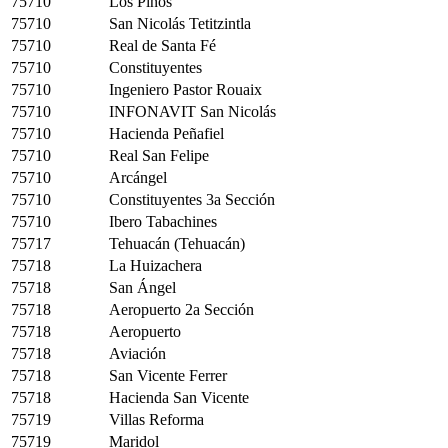
75710
Los Pinos
75710
San Nicolás Tetitzintla
75710
Real de Santa Fé
75710
Constituyentes
75710
Ingeniero Pastor Rouaix
75710
INFONAVIT San Nicolás
75710
Hacienda Peñafiel
75710
Real San Felipe
75710
Arcángel
75710
Constituyentes 3a Sección
75710
Ibero Tabachines
75717
Tehuacán (Tehuacán)
75718
La Huizachera
75718
San Ángel
75718
Aeropuerto 2a Sección
75718
Aeropuerto
75718
Aviación
75718
San Vicente Ferrer
75718
Hacienda San Vicente
75719
Villas Reforma
75719
Maridol