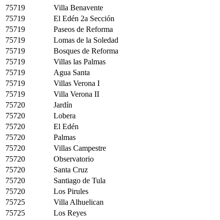
75719
Villa Benavente
75719
El Edén 2a Sección
75719
Paseos de Reforma
75719
Lomas de la Soledad
75719
Bosques de Reforma
75719
Villas las Palmas
75719
Agua Santa
75719
Villas Verona I
75719
Villa Verona II
75720
Jardín
75720
Lobera
75720
El Edén
75720
Palmas
75720
Villas Campestre
75720
Observatorio
75720
Santa Cruz
75720
Santiago de Tula
75720
Los Pirules
75725
Villa Alhuelican
75725
Los Reyes