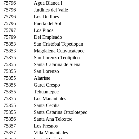
75796
Agua Blanca I
75796
Jardines del Valle
75796
Los Delfines
75796
Puerta del Sol
75797
Los Pinos
75799
Del Empleado
75853
San Cristóbal Tepetiopan
75853
Magdalena Cuayucatepec
75855
San Lorenzo Teotipilco
75855
Santa Catarina de Siena
75855
San Lorenzo
75855
Alatriste
75855
Garci Crespo
75855
Tehuantepec
75855
Los Manantiales
75855
Santa Cecilia
75855
Santa Catarina Otzolotepec
75856
Santa Ana Teloxtoc
75857
Los Fresnos
75857
Villa Manantiales