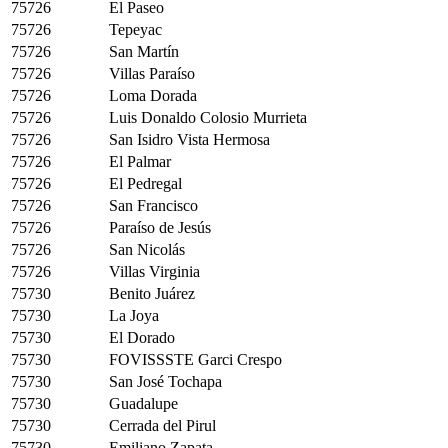
75726
El Paseo
75726
Tepeyac
75726
San Martín
75726
Villas Paraíso
75726
Loma Dorada
75726
Luis Donaldo Colosio Murrieta
75726
San Isidro Vista Hermosa
75726
El Palmar
75726
El Pedregal
75726
San Francisco
75726
Paraíso de Jesús
75726
San Nicolás
75726
Villas Virginia
75730
Benito Juárez
75730
La Joya
75730
El Dorado
75730
FOVISSSTE Garci Crespo
75730
San José Tochapa
75730
Guadalupe
75730
Cerrada del Pirul
75730
Emiliano Zapata