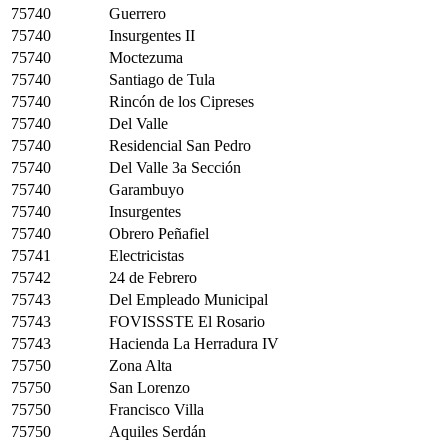
75740
Guerrero
75740
Insurgentes II
75740
Moctezuma
75740
Santiago de Tula
75740
Rincón de los Cipreses
75740
Del Valle
75740
Residencial San Pedro
75740
Del Valle 3a Sección
75740
Garambuyo
75740
Insurgentes
75740
Obrero Peñafiel
75741
Electricistas
75742
24 de Febrero
75743
Del Empleado Municipal
75743
FOVISSSTE El Rosario
75743
Hacienda La Herradura IV
75750
Zona Alta
75750
San Lorenzo
75750
Francisco Villa
75750
Aquiles Serdán