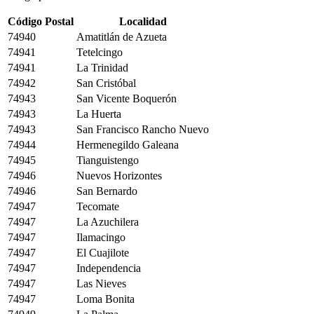
Código Postal
Localidad
74940
Amatitlán de Azueta
74941
Tetelcingo
74941
La Trinidad
74942
San Cristóbal
74943
San Vicente Boquerón
74943
La Huerta
74943
San Francisco Rancho Nuevo
74944
Hermenegildo Galeana
74945
Tianguistengo
74946
Nuevos Horizontes
74946
San Bernardo
74947
Tecomate
74947
La Azuchilera
74947
Ilamacingo
74947
El Cuajilote
74947
Independencia
74947
Las Nieves
74947
Loma Bonita