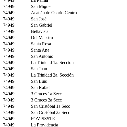
74949
La Palma
74949
San Miguel
74949
Acatlán de Osorio Centro
74949
San José
74949
San Gabriel
74949
Bellavista
74949
Del Maestro
74949
Santa Rosa
74949
Santa Ana
74949
San Antonio
74949
La Trinidad 1a. Sección
74949
San Juan
74949
La Trinidad 2a. Sección
74949
San Luis
74949
San Rafael
74949
3 Cruces 1a Secc
74949
3 Cruces 2a Secc
74949
San Cristóbal 1a Secc
74949
San Cristóbal 2a Secc
74949
FOVISSSTE
74949
La Providencia