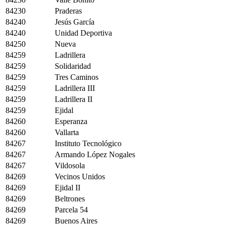
84230
Praderas
84240
Jesús García
84240
Unidad Deportiva
84250
Nueva
84259
Ladrillera
84259
Solidaridad
84259
Tres Caminos
84259
Ladrillera III
84259
Ladrillera II
84259
Ejidal
84260
Esperanza
84260
Vallarta
84267
Instituto Tecnológico
84267
Armando López Nogales
84267
Vildosola
84269
Vecinos Unidos
84269
Ejidal II
84269
Beltrones
84269
Parcela 54
84269
Buenos Aires