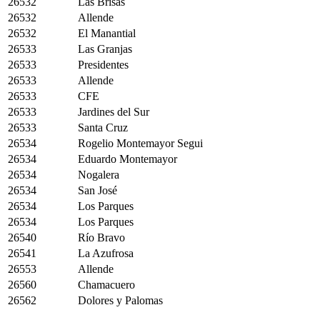
26532
Las Brisas
26532
Allende
26532
El Manantial
26533
Las Granjas
26533
Presidentes
26533
Allende
26533
CFE
26533
Jardines del Sur
26533
Santa Cruz
26534
Rogelio Montemayor Segui
26534
Eduardo Montemayor
26534
Nogalera
26534
San José
26534
Los Parques
26534
Los Parques
26540
Río Bravo
26541
La Azufrosa
26553
Allende
26560
Chamacuero
26562
Dolores y Palomas