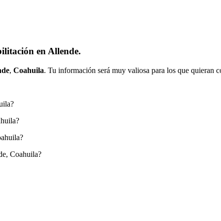
litación en Allende.
nde
,
Coahuila
. Tu información será muy valiosa para los que quieran c
uila?
huila?
oahuila?
de, Coahuila?