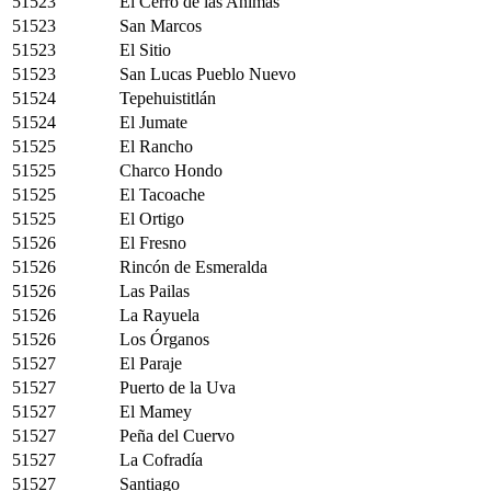
51523
El Cerro de las Animas
51523
San Marcos
51523
El Sitio
51523
San Lucas Pueblo Nuevo
51524
Tepehuistitlán
51524
El Jumate
51525
El Rancho
51525
Charco Hondo
51525
El Tacoache
51525
El Ortigo
51526
El Fresno
51526
Rincón de Esmeralda
51526
Las Pailas
51526
La Rayuela
51526
Los Órganos
51527
El Paraje
51527
Puerto de la Uva
51527
El Mamey
51527
Peña del Cuervo
51527
La Cofradía
51527
Santiago