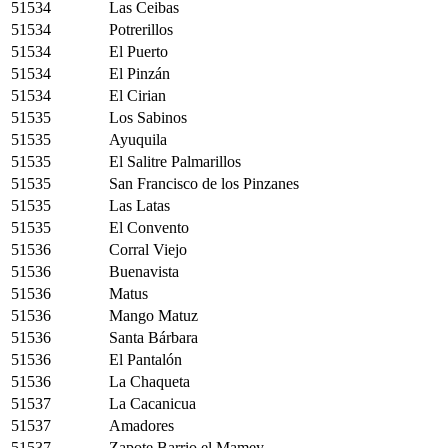
51534
Las Ceibas
51534
Potrerillos
51534
El Puerto
51534
El Pinzán
51534
El Cirian
51535
Los Sabinos
51535
Ayuquila
51535
El Salitre Palmarillos
51535
San Francisco de los Pinzanes
51535
Las Latas
51535
El Convento
51536
Corral Viejo
51536
Buenavista
51536
Matus
51536
Mango Matuz
51536
Santa Bárbara
51536
El Pantalón
51536
La Chaqueta
51537
La Cacanicua
51537
Amadores
51537
Zapote Barrio el Mamey