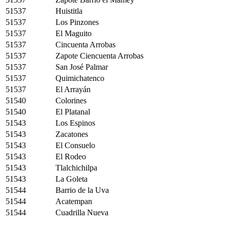
51537
Huistitla
51537
Los Pinzones
51537
El Maguito
51537
Cincuenta Arrobas
51537
Zapote Ciencuenta Arrobas
51537
San José Palmar
51537
Quimichatenco
51537
El Arrayán
51540
Colorines
51540
El Platanal
51543
Los Espinos
51543
Zacatones
51543
El Consuelo
51543
El Rodeo
51543
Tlalchichilpa
51543
La Goleta
51544
Barrio de la Uva
51544
Acatempan
51544
Cuadrilla Nueva