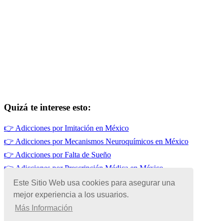
Quizá te interese esto:
👉
Adicciones por Imitación en México
👉
Adicciones por Mecanismos Neuroquímicos en México
👉
Adicciones por Falta de Sueño
👉
Adicciones por Prescripción Médica en México
👉
Adicciones por Desintegración Familiar
Este Sitio Web usa cookies para asegurar una
👉
Adicciones por Influencias de Amistades en México
mejor experiencia a los usuarios.
Más Información
© Copyright 2026 | Todos los Derechos Reservados