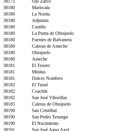
38175
Ojo Zarco
38180
Mariscala
38180
La Norita
38180
Adjuntas
38180
Castillo
38180
La Punta de Obrajuelo
38180
Fuentes de Balvanera
38180
Caleras de Ameche
38180
Obrajuelo
38180
Ameche
38181
El Tesoro
38181
Minitas
38181
Dulces Nombres
38182
El Tunal
38182
Coachiti
38182
San José Viborillas
38185
Caleras de Obrajuelo
38190
San Cristóbal
38190
San Pedro Tenango
38190
El Nacimiento
38191
San José Agua Azul