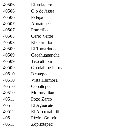
40506
El Veladero
40506
Ojo de Agua
40506
Palapa
40507
Ahuatepec
40507
Potrerillo
40508
Cerro Verde
40508
El Corindón
40509
El Tamarindo
40509
Cacahuananche
40509
Texcaltitlán
40509
Guadalupe Parota
40510
Ixcatepec
40510
Vista Hermosa
40510
Copaltepec
40510
Mumuxtitlán
40511
Pozo Zarco
40511
El Aguacate
40511
El Amacuahuitl
40511
Piedra Grande
40511
Zopilotepec