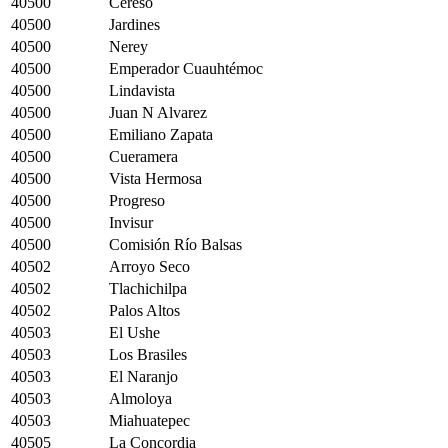
40500
Cereso
40500
Jardines
40500
Nerey
40500
Emperador Cuauhtémoc
40500
Lindavista
40500
Juan N Alvarez
40500
Emiliano Zapata
40500
Cueramera
40500
Vista Hermosa
40500
Progreso
40500
Invisur
40500
Comisión Río Balsas
40502
Arroyo Seco
40502
Tlachichilpa
40502
Palos Altos
40503
El Ushe
40503
Los Brasiles
40503
El Naranjo
40503
Almoloya
40503
Miahuatepec
40505
La Concordia