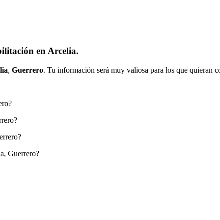
litación en Arcelia.
lia
,
Guerrero
. Tu información será muy valiosa para los que quieran c
ero?
rrero?
errero?
ia, Guerrero?