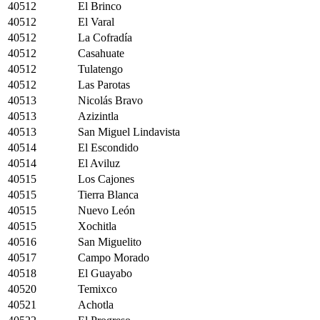
40512
El Brinco
40512
El Varal
40512
La Cofradía
40512
Casahuate
40512
Tulatengo
40512
Las Parotas
40513
Nicolás Bravo
40513
Azizintla
40513
San Miguel Lindavista
40514
El Escondido
40514
El Aviluz
40515
Los Cajones
40515
Tierra Blanca
40515
Nuevo León
40515
Xochitla
40516
San Miguelito
40517
Campo Morado
40518
El Guayabo
40520
Temixco
40521
Achotla