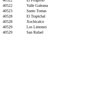
40522
El Progreso
40522
Valle Galeana
40523
Santo Tomas
40528
El Trapichal
40528
Xochicalco
40529
Los Limones
40529
San Rafael