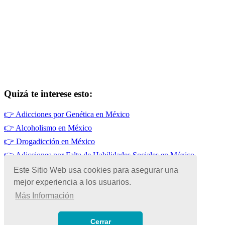
Quizá te interese esto:
👉
Adicciones por Genética en México
👉
Alcoholismo en México
👉
Drogadicción en México
👉
Adicciones por Falta de Habilidades Sociales en México
👉
Adicciones por Enfermedades Mentales en México
Este Sitio Web usa cookies para asegurar una
mejor experiencia a los usuarios.
👉
Adicciones por Alivio del Estrés
Más Información
© Copyright 2026 | Todos los Derechos Reservados
Términos de Uso
|
Cerrar