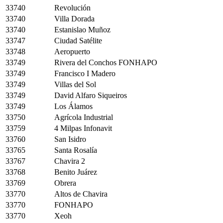
33740
Revolución
33740
Villa Dorada
33740
Estanislao Muñoz
33747
Ciudad Satélite
33748
Aeropuerto
33749
Rivera del Conchos FONHAPO
33749
Francisco I Madero
33749
Villas del Sol
33749
David Alfaro Siqueiros
33749
Los Álamos
33750
Agrícola Industrial
33759
4 Milpas Infonavit
33760
San Isidro
33765
Santa Rosalía
33767
Chavira 2
33768
Benito Juárez
33769
Obrera
33770
Altos de Chavira
33770
FONHAPO
33770
Xeoh