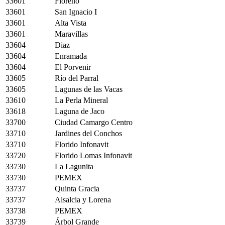
33601
Floreño
33601
San Ignacio I
33601
Alta Vista
33601
Maravillas
33604
Diaz
33604
Enramada
33604
El Porvenir
33605
Río del Parral
33605
Lagunas de las Vacas
33610
La Perla Mineral
33618
Laguna de Jaco
33700
Ciudad Camargo Centro
33710
Jardines del Conchos
33710
Florido Infonavit
33720
Florido Lomas Infonavit
33730
La Lagunita
33730
PEMEX
33737
Quinta Gracia
33737
Alsalcia y Lorena
33738
PEMEX
33739
Árbol Grande