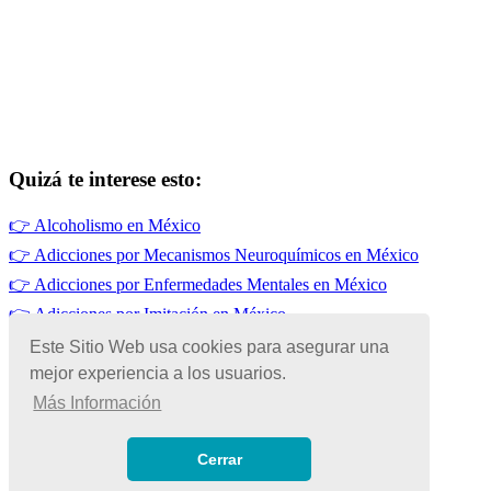
Quizá te interese esto:
👉
Alcoholismo en México
👉
Adicciones por Mecanismos Neuroquímicos en México
👉
Adicciones por Enfermedades Mentales en México
👉
Adicciones por Imitación en México
👉
Adicciones por Baja Autoestima
Este Sitio Web usa cookies para asegurar una
👉
Adicciones por Falta de Sueño
mejor experiencia a los usuarios.
Más Información
© Copyright 2026 | Todos los Derechos Reservados
Términos de Uso
|
Cerrar