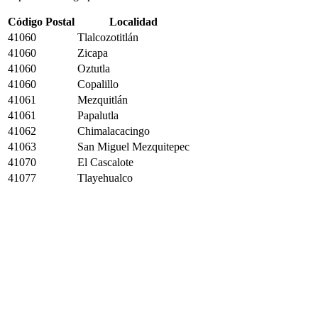
Código Postal
Localidad
41060
Tlalcozotitlán
41060
Zicapa
41060
Oztutla
41060
Copalillo
41061
Mezquitlán
41061
Papalutla
41062
Chimalacacingo
41063
San Miguel Mezquitepec
41070
El Cascalote
41077
Tlayehualco