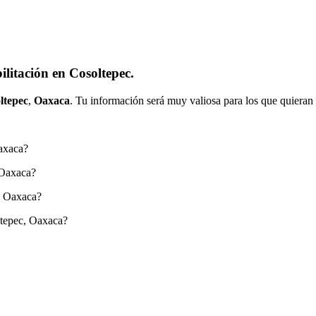
litación en Cosoltepec.
ltepec
,
Oaxaca
. Tu información será muy valiosa para los que quieran 
Oaxaca?
 Oaxaca?
, Oaxaca?
ltepec, Oaxaca?