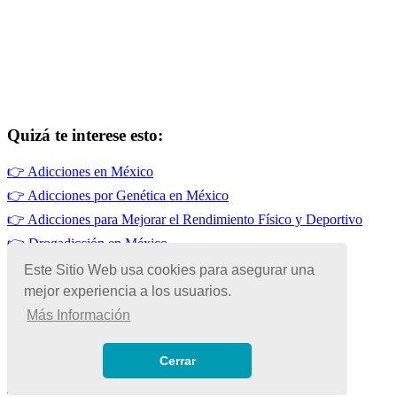
Quizá te interese esto:
👉
Adicciones en México
👉
Adicciones por Genética en México
👉
Adicciones para Mejorar el Rendimiento Físico y Deportivo
👉
Drogadicción en México
👉
Adicciones por Influencias Familiares en México
Este Sitio Web usa cookies para asegurar una
mejor experiencia a los usuarios.
👉
Adicciones por Falta de Sueño
Más Información
© Copyright 2026 | Todos los Derechos Reservados
Términos de Uso
|
Cerrar
Políticas de Privacidad