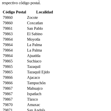
respectivo código postal.
Código Postal
Localidad
79860
Zocote
79860
Coxcatlan
79861
San Pablo
79863
El Sabino
79864
Moyotla
79864
La Palma
79864
La Palma
79864
Ajuatitla
79865
Suchiaco
79865
Tazaquil
79865
Tazaquil Ejido
79866
Ajacaco
79866
Tampuchón
79867
Mahuajco
79867
Ixpatlach
79867
Tlaxco
79870
Amaxac
79871
San Andrés