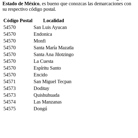
Estado de México
, es bueno que conozcas las demarcaciones con
su respectivo código postal.
Código Postal
Localidad
54570
San Luis Ayucan
54570
Endonica
54570
Monfi
54570
Santa María Mazatla
54570
Santa Ana Jilotzingo
54570
La Cuesta
54570
Espíritu Santo
54570
Encido
54571
San Miguel Tecpan
54573
Doditay
54573
Quishuhuada
54574
Las Manzanas
54575
Dongú