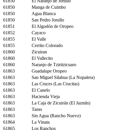
61850
El Naranjo de Jorullo
61850
Manga de Cuimbo
61850
Agua Blanca
61850
San Pedro Jorullo
61851
El Algodón de Oropeo
61852
Cayaco
61855
El Valle
61855
Cerrito Colorado
61860
Zicuiran
61860
El Vallecito
61860
Naranjo de Tziritzicuaro
61863
Guadalupe Oropeo
61863
San Miguel Silahua (La Nopalera)
61863
Las Cruces (Las Crucitas)
61863
El Canelo
61863
Hacienda Vieja
61863
La Caja de Zicuirán (El Jazmín)
61863
Tamo
61863
Sin Agua (Rancho Nuevo)
61864
La Vinata
61865
Los Ranchos