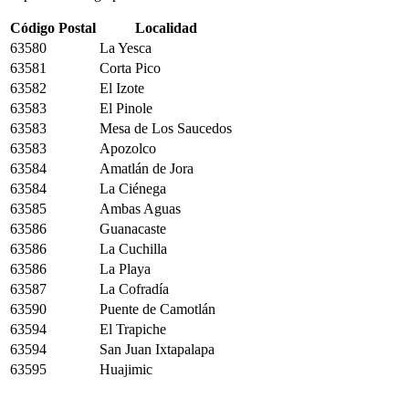
Código Postal
Localidad
63580
La Yesca
63581
Corta Pico
63582
El Izote
63583
El Pinole
63583
Mesa de Los Saucedos
63583
Apozolco
63584
Amatlán de Jora
63584
La Ciénega
63585
Ambas Aguas
63586
Guanacaste
63586
La Cuchilla
63586
La Playa
63587
La Cofradía
63590
Puente de Camotlán
63594
El Trapiche
63594
San Juan Ixtapalapa
63595
Huajimic