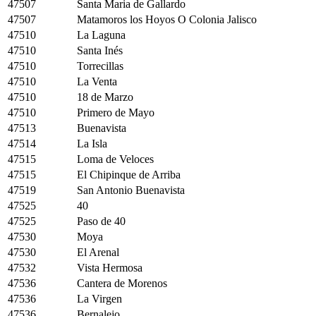
47507
Santa Maria de Gallardo
47507
Matamoros los Hoyos O Colonia Jalisco
47510
La Laguna
47510
Santa Inés
47510
Torrecillas
47510
La Venta
47510
18 de Marzo
47510
Primero de Mayo
47513
Buenavista
47514
La Isla
47515
Loma de Veloces
47515
El Chipinque de Arriba
47519
San Antonio Buenavista
47525
40
47525
Paso de 40
47530
Moya
47530
El Arenal
47532
Vista Hermosa
47536
Cantera de Morenos
47536
La Virgen
47536
Bernalejo