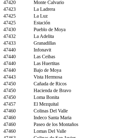
47420
Monte Calvario
47423
La Ladrera
47425
La Luz
47425
Estación
47430
Pueblo de Moya
47432
La Adelita
47433
Granadillas
47440
Infonavit
47440
Las Ceibas
47440
Las Huertitas
47440
Bajo de Moya
47443
Vista Hermosa
47450
Cañada de Ricos
47450
Hacienda de Bravo
47450
Loma Bonita
47457
El Mezquital
47460
Colinas Del Valle
47460
Indeco Santa Maria
47460
Paseo de los Montaños
47460
Lomas Del Valle
47463
Colinas de San Javier