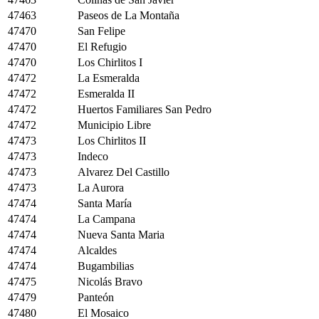
47463
Paseos de La Montaña
47470
San Felipe
47470
El Refugio
47470
Los Chirlitos I
47472
La Esmeralda
47472
Esmeralda II
47472
Huertos Familiares San Pedro
47472
Municipio Libre
47473
Los Chirlitos II
47473
Indeco
47473
Alvarez Del Castillo
47473
La Aurora
47474
Santa María
47474
La Campana
47474
Nueva Santa Maria
47474
Alcaldes
47474
Bugambilias
47475
Nicolás Bravo
47479
Panteón
47480
El Mosaico