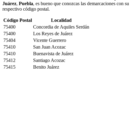
Juárez
,
Puebla
, es bueno que conozcas las demarcaciones con su
respectivo código postal.
Código Postal
Localidad
75400
Concordia de Aquiles Serdán
75400
Los Reyes de Juárez
75404
Vicente Guerrero
75410
San Juan Acozac
75410
Buenavista de Juárez
75412
Santiago Acozac
75415
Benito Juárez