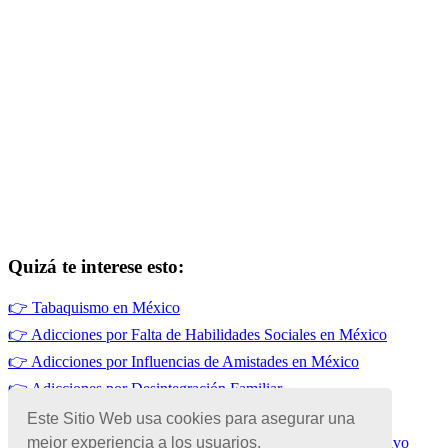
Quizá te interese esto:
👉
Tabaquismo en México
👉
Adicciones por Falta de Habilidades Sociales en México
👉
Adicciones por Influencias de Amistades en México
👉
Adicciones por Desintegración Familiar
👉
Drogadicción en México
Este Sitio Web usa cookies para asegurar una
mejor experiencia a los usuarios.
👉
Adicciones para Mejorar el Rendimiento Físico y Deportivo