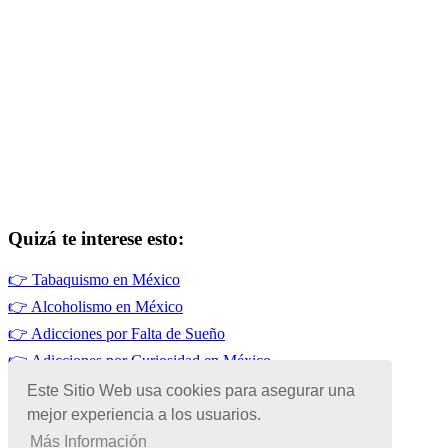
Quizá te interese esto:
👉
Tabaquismo en México
👉
Alcoholismo en México
👉
Adicciones por Falta de Sueño
👉
Adicciones por Curiosidad en México
👉
Adicciones por Baja Autoestima
Este Sitio Web usa cookies para asegurar una
mejor experiencia a los usuarios.
👉
Adicciones en México
Más Información