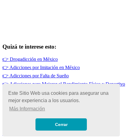
Quizá te interese esto:
👉
Drogadicción en México
👉
Adicciones por Imitación en México
👉
Adicciones por Falta de Sueño
👉
Adicciones para Mejorar el Rendimiento Físico y Deportivo
👉
Tabaquismo en México
Este Sitio Web usa cookies para asegurar una
mejor experiencia a los usuarios.
👉
Alcoholismo en México
Más Información
© Copyright 2026 | Todos los Derechos Reservados
Términos de Uso
|
Cerrar
Políticas de Privacidad