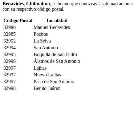
Benavides
,
Chihuahua
, es bueno que conozcas las demarcaciones
con su respectivo código postal.
Código Postal
Localidad
32980
Manuel Benavides
32985
Pocitos
32992
La Selva
32994
San Antonio
32995
Boquilla de San Isidro
32996
Álamos de San Antonio
32997
Lajitas
32997
Nuevo Lajitas
32997
Paso de San Antonio
32998
Benito Juárez