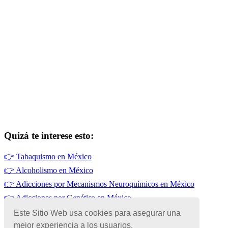
Quizá te interese esto:
👉
Tabaquismo en México
👉
Alcoholismo en México
👉
Adicciones por Mecanismos Neuroquímicos en México
👉
Adicciones por Genética en México
👉
Adicciones en México
Este Sitio Web usa cookies para asegurar una
mejor experiencia a los usuarios.
👉
Adicciones por Prescripción Médica en México