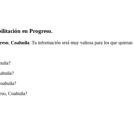
litación en Progreso.
reso
,
Coahuila
. Tu información será muy valiosa para los que quieran 
huila?
oahuila?
Coahuila?
eso, Coahuila?