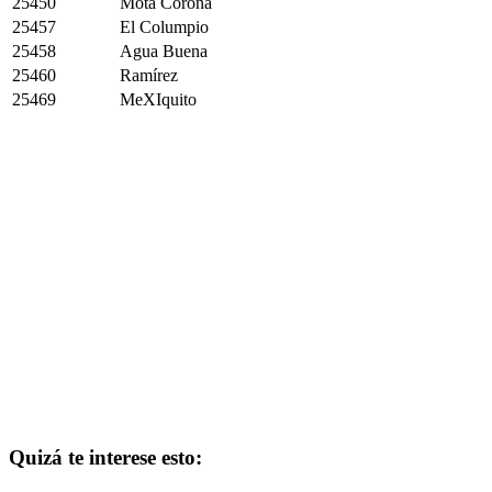
25450
Mota Corona
25457
El Columpio
25458
Agua Buena
25460
Ramírez
25469
MeXIquito
Quizá te interese esto: