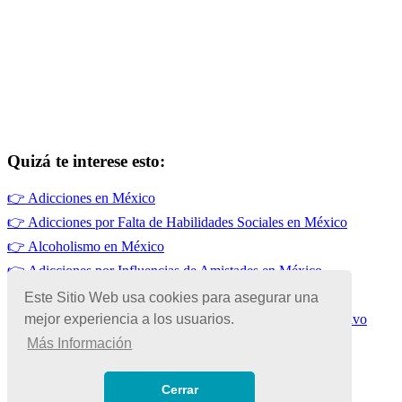
Quizá te interese esto:
👉
Adicciones en México
👉
Adicciones por Falta de Habilidades Sociales en México
👉
Alcoholismo en México
👉
Adicciones por Influencias de Amistades en México
👉
Adicciones por Genética en México
Este Sitio Web usa cookies para asegurar una
mejor experiencia a los usuarios.
👉
Adicciones para Mejorar el Rendimiento Físico y Deportivo
Más Información
© Copyright 2026 | Todos los Derechos Reservados
Términos de Uso
|
Cerrar