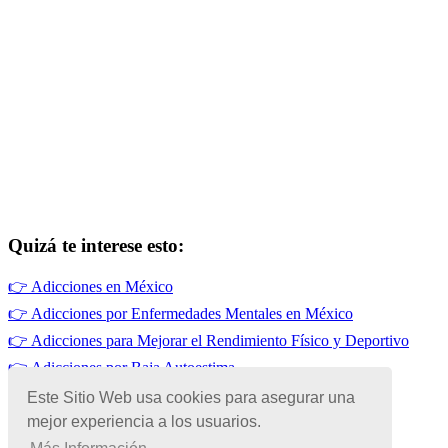
Quizá te interese esto:
👉
Adicciones en México
👉
Adicciones por Enfermedades Mentales en México
👉
Adicciones para Mejorar el Rendimiento Físico y Deportivo
👉
Adicciones por Baja Autoestima
👉
Adicciones por Influencias de Amistades en México
Este Sitio Web usa cookies para asegurar una
mejor experiencia a los usuarios.
👉
Adicciones por Mecanismos Neuroquímicos en México