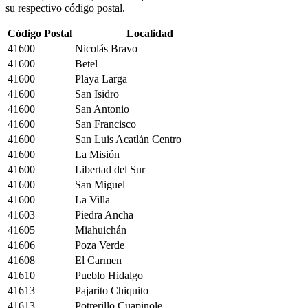
su respectivo código postal.
Código Postal
Localidad
41600
Nicolás Bravo
41600
Betel
41600
Playa Larga
41600
San Isidro
41600
San Antonio
41600
San Francisco
41600
San Luis Acatlán Centro
41600
La Misión
41600
Libertad del Sur
41600
San Miguel
41600
La Villa
41603
Piedra Ancha
41605
Miahuichán
41606
Poza Verde
41608
El Carmen
41610
Pueblo Hidalgo
41613
Pajarito Chiquito
41613
Potrerillo Cuapinole