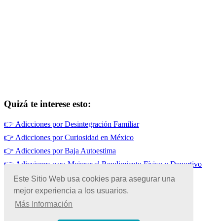
Quizá te interese esto:
👉
Adicciones por Desintegración Familiar
👉
Adicciones por Curiosidad en México
👉
Adicciones por Baja Autoestima
👉
Adicciones para Mejorar el Rendimiento Físico y Deportivo
👉
Adicciones por Genética en México
Este Sitio Web usa cookies para asegurar una
mejor experiencia a los usuarios.
👉
Tabaquismo en México
Más Información
© Copyright 2026 | Todos los Derechos Reservados