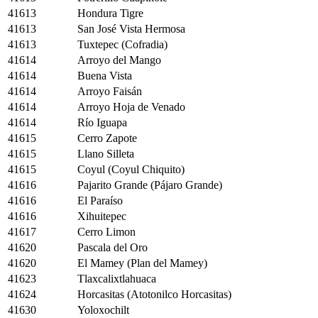
41613
Hondura Tigre
41613
San José Vista Hermosa
41613
Tuxtepec (Cofradia)
41614
Arroyo del Mango
41614
Buena Vista
41614
Arroyo Faisán
41614
Arroyo Hoja de Venado
41614
Río Iguapa
41615
Cerro Zapote
41615
Llano Silleta
41615
Coyul (Coyul Chiquito)
41616
Pajarito Grande (Pájaro Grande)
41616
El Paraíso
41616
Xihuitepec
41617
Cerro Limon
41620
Pascala del Oro
41620
El Mamey (Plan del Mamey)
41623
Tlaxcalixtlahuaca
41624
Horcasitas (Atotonilco Horcasitas)
41630
Yoloxochilt