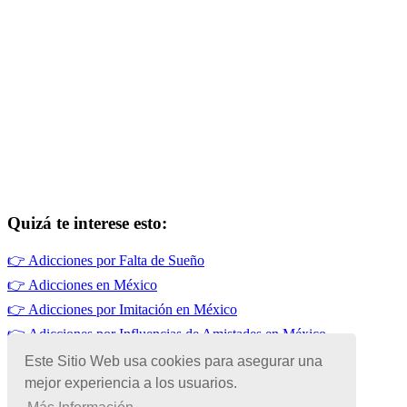
Quizá te interese esto:
👉
Adicciones por Falta de Sueño
👉
Adicciones en México
👉
Adicciones por Imitación en México
👉
Adicciones por Influencias de Amistades en México
👉
Adicciones por Enfermedades Mentales en México
Este Sitio Web usa cookies para asegurar una
mejor experiencia a los usuarios.
👉
Adicciones por Influencias Familiares en México