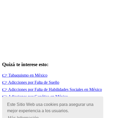
Quizá te interese esto:
👉
Tabaquismo en México
👉
Adicciones por Falta de Sueño
👉
Adicciones por Falta de Habilidades Sociales en México
👉
Adicciones por Genética en México
👉
Adicciones por Prescripción Médica en México
Este Sitio Web usa cookies para asegurar una
mejor experiencia a los usuarios.
👉
Adicciones en México
Más Información