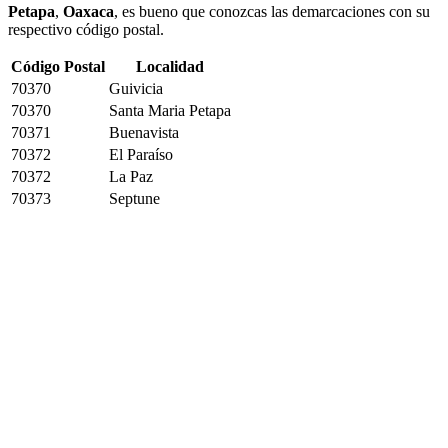
Petapa
,
Oaxaca
, es bueno que conozcas las demarcaciones con su
respectivo código postal.
Código Postal
Localidad
70370
Guivicia
70370
Santa Maria Petapa
70371
Buenavista
70372
El Paraíso
70372
La Paz
70373
Septune