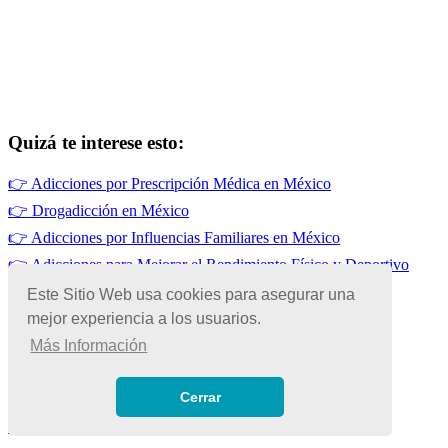
Quizá te interese esto:
👉
Adicciones por Prescripción Médica en México
👉
Drogadicción en México
👉
Adicciones por Influencias Familiares en México
👉
Adicciones para Mejorar el Rendimiento Físico y Deportivo
👉
Adicciones en México
Este Sitio Web usa cookies para asegurar una
mejor experiencia a los usuarios.
👉
Tabaquismo en México
Más Información
© Copyright 2026 | Todos los Derechos Reservados
Términos de Uso
|
Cerrar
Políticas de Privacidad