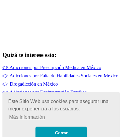
Quizá te interese esto:
👉
Adicciones por Prescripción Médica en México
👉
Adicciones por Falta de Habilidades Sociales en México
👉
Drogadicción en México
👉
Adicciones por Desintegración Familiar
👉
Adicciones por Influencias Familiares en México
Este Sitio Web usa cookies para asegurar una
mejor experiencia a los usuarios.
👉
Alcoholismo en México
Más Información
© Copyright 2026 | Todos los Derechos Reservados
Términos de Uso
|
Cerrar