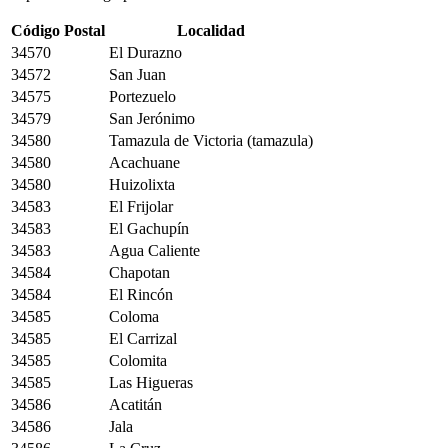
Código Postal
Localidad
34570
El Durazno
34572
San Juan
34575
Portezuelo
34579
San Jerónimo
34580
Tamazula de Victoria (tamazula)
34580
Acachuane
34580
Huizolixta
34583
El Frijolar
34583
El Gachupín
34583
Agua Caliente
34584
Chapotan
34584
El Rincón
34585
Coloma
34585
El Carrizal
34585
Colomita
34585
Las Higueras
34586
Acatitán
34586
Jala