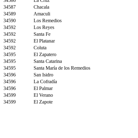
34586
La Cruz
34587
Chacala
34589
Amaculi
34590
Los Remedios
34592
Los Reyes
34592
Santa Fe
34592
El Platanar
34592
Coluta
34595
El Zapatero
34595
Santa Catarina
34595
Santa María de los Remedios
34596
San Isidro
34596
La Cofradía
34596
El Palmar
34599
El Verano
34599
El Zapote