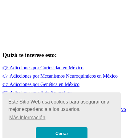
Quizá te interese esto:
👉
Adicciones por Curiosidad en México
👉
Adicciones por Mecanismos Neuroquímicos en México
👉
Adicciones por Genética en México
👉
Adicciones por Baja Autoestima
👉
Drogadicción en México
Este Sitio Web usa cookies para asegurar una
mejor experiencia a los usuarios.
👉
Adicciones para Mejorar el Rendimiento Físico y Deportivo
Más Información
© Copyright 2026 | Todos los Derechos Reservados
Términos de Uso
|
Cerrar