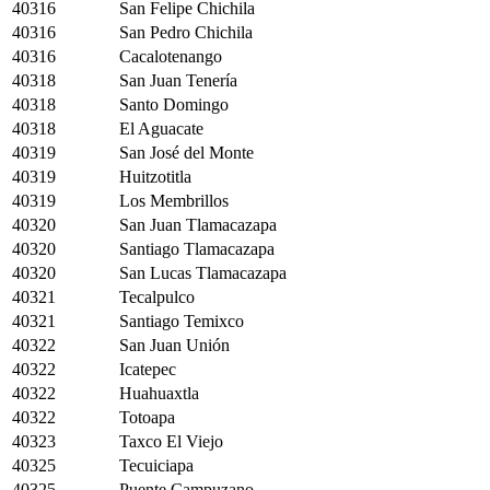
40316
San Felipe Chichila
40316
San Pedro Chichila
40316
Cacalotenango
40318
San Juan Tenería
40318
Santo Domingo
40318
El Aguacate
40319
San José del Monte
40319
Huitzotitla
40319
Los Membrillos
40320
San Juan Tlamacazapa
40320
Santiago Tlamacazapa
40320
San Lucas Tlamacazapa
40321
Tecalpulco
40321
Santiago Temixco
40322
San Juan Unión
40322
Icatepec
40322
Huahuaxtla
40322
Totoapa
40323
Taxco El Viejo
40325
Tecuiciapa
40325
Puente Campuzano