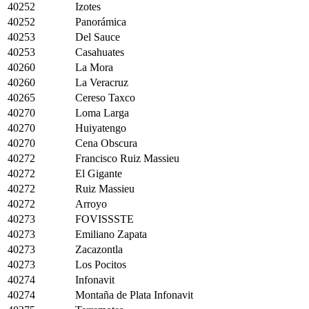
40252
Izotes
40252
Panorámica
40253
Del Sauce
40253
Casahuates
40260
La Mora
40260
La Veracruz
40265
Cereso Taxco
40270
Loma Larga
40270
Huiyatengo
40270
Cena Obscura
40272
Francisco Ruiz Massieu
40272
El Gigante
40272
Ruiz Massieu
40272
Arroyo
40273
FOVISSSTE
40273
Emiliano Zapata
40273
Zacazontla
40273
Los Pocitos
40274
Infonavit
40274
Montaña de Plata Infonavit