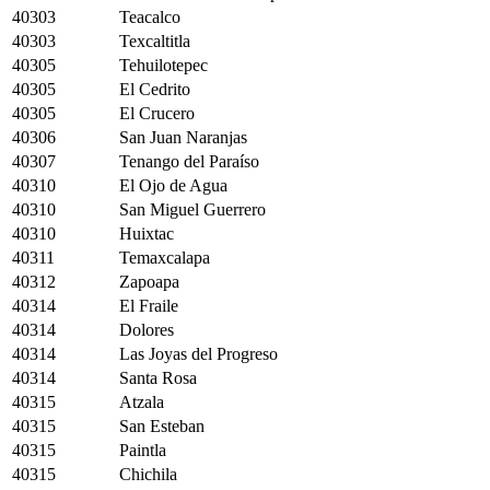
40303
Teacalco
40303
Texcaltitla
40305
Tehuilotepec
40305
El Cedrito
40305
El Crucero
40306
San Juan Naranjas
40307
Tenango del Paraíso
40310
El Ojo de Agua
40310
San Miguel Guerrero
40310
Huixtac
40311
Temaxcalapa
40312
Zapoapa
40314
El Fraile
40314
Dolores
40314
Las Joyas del Progreso
40314
Santa Rosa
40315
Atzala
40315
San Esteban
40315
Paintla
40315
Chichila