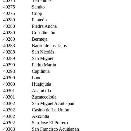
40275
Terremotes
40275
Santito
40275
Cnop
40280
Panteón
40280
Piedra Ancha
40280
Constitución
40280
Bermeja
40283
Barrio de los Tajos
40288
San Nicolás
40289
San Miguel
40290
Pedro Martín
40293
Capilintla
40300
Landa
40300
Huajojutla
40301
Acamixtla
40301
Zacatecolotla
40302
San Miguel Acuitlapan
40302
Casino de La Unión
40302
Axixintla
40302
San José El Potrero
40303
San Francisco Acuitlapan