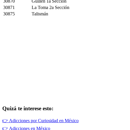
30870
Guillen 1a Sección
30871
La Toma 2a Sección
30875
Talismán
Quizá te interese esto:
👉
Adicciones por Curiosidad en México
👉
Adicciones en México