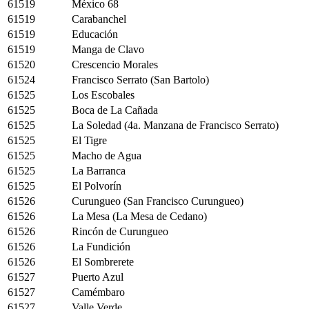
61519
México 68
61519
Carabanchel
61519
Educación
61519
Manga de Clavo
61520
Crescencio Morales
61524
Francisco Serrato (San Bartolo)
61525
Los Escobales
61525
Boca de La Cañada
61525
La Soledad (4a. Manzana de Francisco Serrato)
61525
El Tigre
61525
Macho de Agua
61525
La Barranca
61525
El Polvorín
61526
Curungueo (San Francisco Curungueo)
61526
La Mesa (La Mesa de Cedano)
61526
Rincón de Curungueo
61526
La Fundición
61526
El Sombrerete
61527
Puerto Azul
61527
Camémbaro
61527
Valle Verde