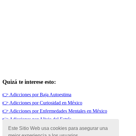
Quizá te interese esto:
👉
Adicciones por Baja Autoestima
👉
Adicciones por Curiosidad en México
👉
Adicciones por Enfermedades Mentales en México
👉
Adicciones por Alivio del Estrés
👉
Adicciones en México
Este Sitio Web usa cookies para asegurar una
👉
Adicciones por Influencias Familiares en México
mejor experiencia a los usuarios.