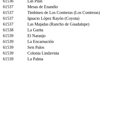
61536
Las Pilas
61537
Mesas de Enandio
61537
Timbineo de Los Contreras (Los Contreras)
61537
Ignacio López Rayón (Coyota)
61537
Las Majadas (Rancho de Guadalupe)
61538
La Garita
61539
El Naranjo
61539
La Encarnación
61539
Seis Palos
61539
Colonia Lindavista
61539
La Palma