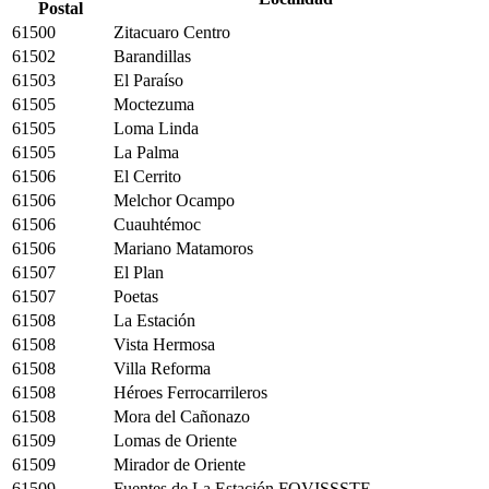
Postal
61500
Zitacuaro Centro
61502
Barandillas
61503
El Paraíso
61505
Moctezuma
61505
Loma Linda
61505
La Palma
61506
El Cerrito
61506
Melchor Ocampo
61506
Cuauhtémoc
61506
Mariano Matamoros
61507
El Plan
61507
Poetas
61508
La Estación
61508
Vista Hermosa
61508
Villa Reforma
61508
Héroes Ferrocarrileros
61508
Mora del Cañonazo
61509
Lomas de Oriente
61509
Mirador de Oriente
61509
Fuentes de La Estación FOVISSSTE