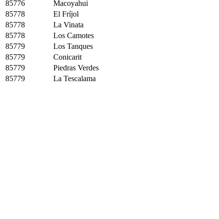
85776
Macoyahui
85778
El Fríjol
85778
La Vinata
85778
Los Camotes
85779
Los Tanques
85779
Conicarit
85779
Piedras Verdes
85779
La Tescalama