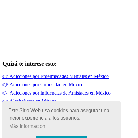
Quizá te interese esto:
👉
Adicciones por Enfermedades Mentales en México
👉
Adicciones por Curiosidad en México
👉
Adicciones por Influencias de Amistades en México
👉
Alcoholismo en México
👉
Drogadicción en México
Este Sitio Web usa cookies para asegurar una
mejor experiencia a los usuarios.
👉
Adicciones por Desintegración Familiar
Más Información
© Copyright 2026 | Todos los Derechos Reservados