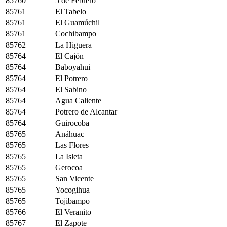
85760
5 de Febrero
85761
El Tabelo
85761
El Guamúchil
85761
Cochibampo
85762
La Higuera
85764
El Cajón
85764
Baboyahui
85764
El Potrero
85764
El Sabino
85764
Agua Caliente
85764
Potrero de Alcantar
85764
Guirocoba
85765
Anáhuac
85765
Las Flores
85765
La Isleta
85765
Gerocoa
85765
San Vicente
85765
Yocogihua
85765
Tojibampo
85766
El Veranito
85767
El Zapote