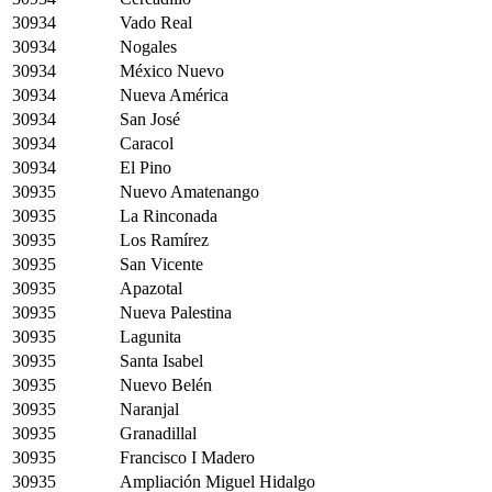
30934
Vado Real
30934
Nogales
30934
México Nuevo
30934
Nueva América
30934
San José
30934
Caracol
30934
El Pino
30935
Nuevo Amatenango
30935
La Rinconada
30935
Los Ramírez
30935
San Vicente
30935
Apazotal
30935
Nueva Palestina
30935
Lagunita
30935
Santa Isabel
30935
Nuevo Belén
30935
Naranjal
30935
Granadillal
30935
Francisco I Madero
30935
Ampliación Miguel Hidalgo