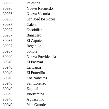
30936
Palestina
30936
Nuevo Recuerdo
30936
Nueva Victoria
30936
San José los Pozos
30937
Calera
30937
Escobillar
30937
Bañadero
30937
El Zapote
30937
Regadillo
30937
Sonora
30940
Nueva Providencia
30940
El Pacayal
30940
La Carpa
30940
El Potrerillo
30940
Los Nancitos
30940
San Lorenzo
30940
Zapotal
30940
Vueltamina
30940
Aguacatillo
30940
Plan Grande