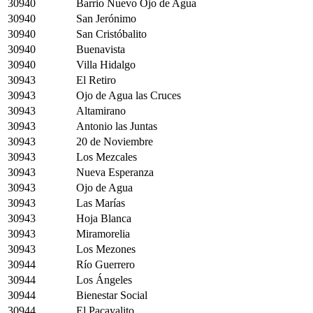
30940
Barrio Nuevo Ojo de Agua
30940
San Jerónimo
30940
San Cristóbalito
30940
Buenavista
30940
Villa Hidalgo
30943
El Retiro
30943
Ojo de Agua las Cruces
30943
Altamirano
30943
Antonio las Juntas
30943
20 de Noviembre
30943
Los Mezcales
30943
Nueva Esperanza
30943
Ojo de Agua
30943
Las Marías
30943
Hoja Blanca
30943
Miramorelia
30943
Los Mezones
30944
Río Guerrero
30944
Los Ángeles
30944
Bienestar Social
30944
El Pacayalito