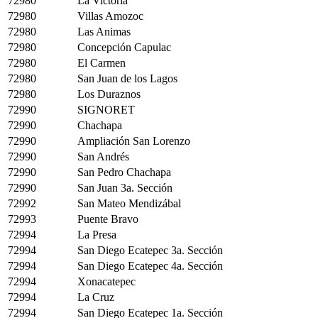
72980
La Victoria
72980
Villas Amozoc
72980
Las Animas
72980
Concepción Capulac
72980
El Carmen
72980
San Juan de los Lagos
72980
Los Duraznos
72990
SIGNORET
72990
Chachapa
72990
Ampliación San Lorenzo
72990
San Andrés
72990
San Pedro Chachapa
72990
San Juan 3a. Sección
72992
San Mateo Mendizábal
72993
Puente Bravo
72994
La Presa
72994
San Diego Ecatepec 3a. Sección
72994
San Diego Ecatepec 4a. Sección
72994
Xonacatepec
72994
La Cruz
72994
San Diego Ecatepec 1a. Sección