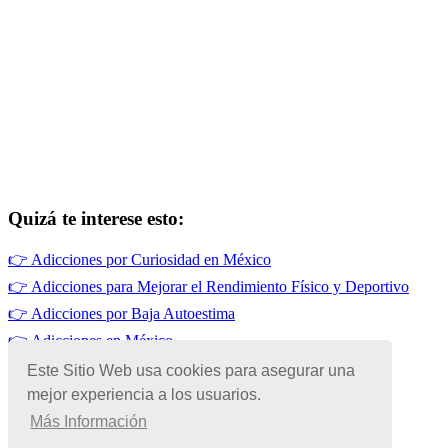
Quizá te interese esto:
👉
Adicciones por Curiosidad en México
👉
Adicciones para Mejorar el Rendimiento Físico y Deportivo
👉
Adicciones por Baja Autoestima
👉
Adicciones en México
👉
Tabaquismo en México
Este Sitio Web usa cookies para asegurar una
mejor experiencia a los usuarios.
👉
Adicciones por Enfermedades Mentales en México
Más Información
© Copyright 2026 | Todos los Derechos Reservados