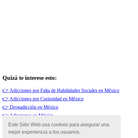
Quizá te interese esto:
👉
Adicciones por Falta de Habilidades Sociales en México
👉
Adicciones por Curiosidad en México
👉
Drogadicción en México
👉
Adicciones en México
👉
Adicciones por Alivio del Estrés
Este Sitio Web usa cookies para asegurar una
mejor experiencia a los usuarios.
👉
Tabaquismo en México