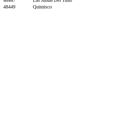
48447
Las Juntas Del Tuito
48449
Quimixco