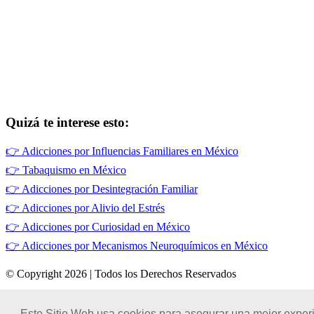
Quizá te interese esto:
👉
Adicciones por Influencias Familiares en México
👉
Tabaquismo en México
👉
Adicciones por Desintegración Familiar
👉
Adicciones por Alivio del Estrés
👉
Adicciones por Curiosidad en México
👉
Adicciones por Mecanismos Neuroquímicos en México
© Copyright 2026 | Todos los Derechos Reservados
Términos de Uso
|
Este Sitio Web usa cookies para asegurar una mejor experi