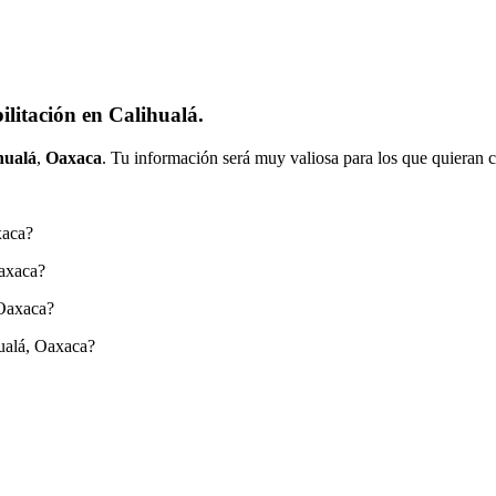
litación en Calihualá.
hualá
,
Oaxaca
. Tu información será muy valiosa para los que quieran c
xaca?
Oaxaca?
 Oaxaca?
ualá, Oaxaca?