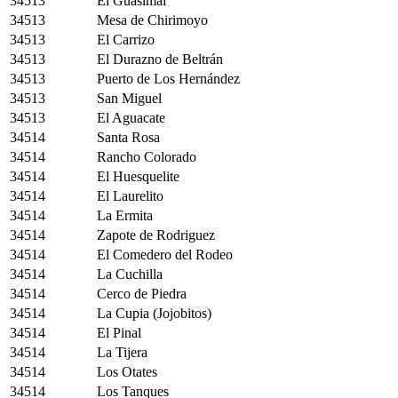
34513
El Guasimal
34513
Mesa de Chirimoyo
34513
El Carrizo
34513
El Durazno de Beltrán
34513
Puerto de Los Hernández
34513
San Miguel
34513
El Aguacate
34514
Santa Rosa
34514
Rancho Colorado
34514
El Huesquelite
34514
El Laurelito
34514
La Ermita
34514
Zapote de Rodriguez
34514
El Comedero del Rodeo
34514
La Cuchilla
34514
Cerco de Piedra
34514
La Cupia (Jojobitos)
34514
El Pinal
34514
La Tijera
34514
Los Otates
34514
Los Tanques