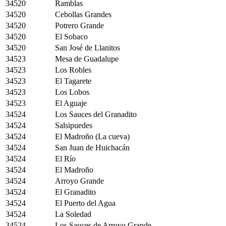
34520
Ramblas
34520
Cebollas Grandes
34520
Potrero Grande
34520
El Sobaco
34520
San José de Llanitos
34523
Mesa de Guadalupe
34523
Los Robles
34523
El Tagarete
34523
Los Lobos
34523
El Aguaje
34524
Los Sauces del Granadito
34524
Salsipuedes
34524
El Madroño (La cueva)
34524
San Juan de Huichacán
34524
El Río
34524
El Madroño
34524
Arroyo Grande
34524
El Granadito
34524
El Puerto del Agua
34524
La Soledad
34524
Los Sauces de Arroyo Grande