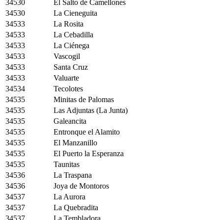
34530
El Salto de Camellones
34530
La Cieneguita
34533
La Rosita
34533
La Cebadilla
34533
La Ciénega
34533
Vascogil
34533
Santa Cruz
34533
Valuarte
34534
Tecolotes
34535
Minitas de Palomas
34535
Las Adjuntas (La Junta)
34535
Galeancita
34535
Entronque el Alamito
34535
El Manzanillo
34535
El Puerto la Esperanza
34535
Taunitas
34536
La Traspana
34536
Joya de Montoros
34537
La Aurora
34537
La Quebradita
34537
La Tembladora