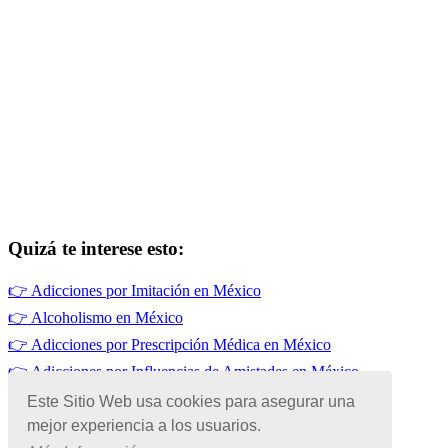
Quizá te interese esto:
👉
Adicciones por Imitación en México
👉
Alcoholismo en México
👉
Adicciones por Prescripción Médica en México
👉
Adicciones por Influencias de Amistades en México
👉
Adicciones por Baja Autoestima
Este Sitio Web usa cookies para asegurar una
👉
Drogadicción en México
mejor experiencia a los usuarios.