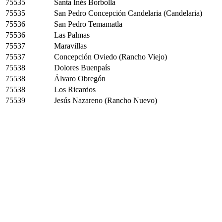
75535
Santa Inés Borbolla
75535
San Pedro Concepción Candelaria (Candelaria)
75536
San Pedro Temamatla
75536
Las Palmas
75537
Maravillas
75537
Concepción Oviedo (Rancho Viejo)
75538
Dolores Buenpaís
75538
Álvaro Obregón
75538
Los Ricardos
75539
Jesús Nazareno (Rancho Nuevo)